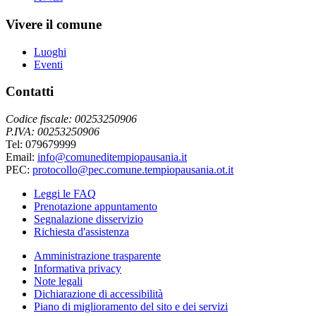
Vivere il comune
Luoghi
Eventi
Contatti
Codice fiscale: 00253250906
P.IVA: 00253250906
Tel: 079679999
Email:
info@comuneditempiopausania.it
PEC:
protocollo@pec.comune.tempiopausania.ot.it
Leggi le FAQ
Prenotazione appuntamento
Segnalazione disservizio
Richiesta d'assistenza
Amministrazione trasparente
Informativa privacy
Note legali
Dichiarazione di accessibilità
Piano di miglioramento del sito e dei servizi