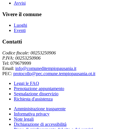
Avvisi
Vivere il comune
Luoghi
Eventi
Contatti
Codice fiscale: 00253250906
P.IVA: 00253250906
Tel: 079679999
Email:
info@comuneditempiopausania.it
PEC:
protocollo@pec.comune.tempiopausania.ot.it
Leggi le FAQ
Prenotazione appuntamento
Segnalazione disservizio
Richiesta d'assistenza
Amministrazione trasparente
Informativa privacy
Note legali
Dichiarazione di accessibilità