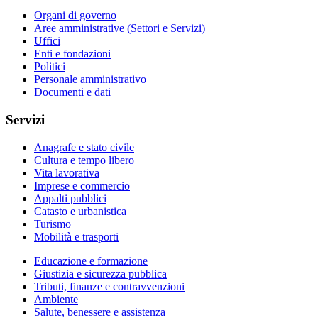
Organi di governo
Aree amministrative (Settori e Servizi)
Uffici
Enti e fondazioni
Politici
Personale amministrativo
Documenti e dati
Servizi
Anagrafe e stato civile
Cultura e tempo libero
Vita lavorativa
Imprese e commercio
Appalti pubblici
Catasto e urbanistica
Turismo
Mobilità e trasporti
Educazione e formazione
Giustizia e sicurezza pubblica
Tributi, finanze e contravvenzioni
Ambiente
Salute, benessere e assistenza