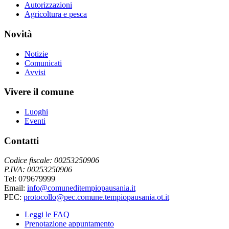
Autorizzazioni
Agricoltura e pesca
Novità
Notizie
Comunicati
Avvisi
Vivere il comune
Luoghi
Eventi
Contatti
Codice fiscale: 00253250906
P.IVA: 00253250906
Tel: 079679999
Email:
info@comuneditempiopausania.it
PEC:
protocollo@pec.comune.tempiopausania.ot.it
Leggi le FAQ
Prenotazione appuntamento