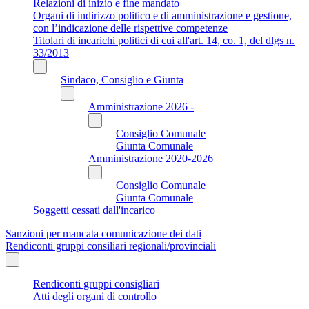
Relazioni di inizio e fine mandato
Organi di indirizzo politico e di amministrazione e gestione,
con l’indicazione delle rispettive competenze
Titolari di incarichi politici di cui all'art. 14, co. 1, del dlgs n.
33/2013
Sindaco, Consiglio e Giunta
Amministrazione 2026 -
Consiglio Comunale
Giunta Comunale
Amministrazione 2020-2026
Consiglio Comunale
Giunta Comunale
Soggetti cessati dall'incarico
Sanzioni per mancata comunicazione dei dati
Rendiconti gruppi consiliari regionali/provinciali
Rendiconti gruppi consigliari
Atti degli organi di controllo