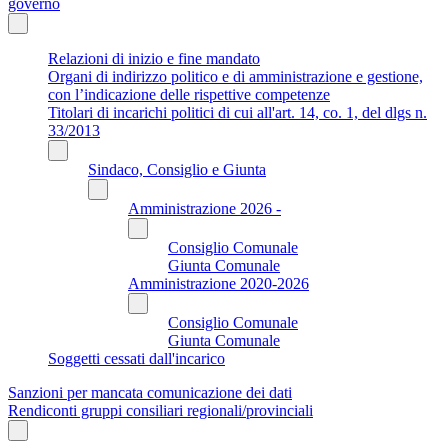
governo
Relazioni di inizio e fine mandato
Organi di indirizzo politico e di amministrazione e gestione,
con l’indicazione delle rispettive competenze
Titolari di incarichi politici di cui all'art. 14, co. 1, del dlgs n.
33/2013
Sindaco, Consiglio e Giunta
Amministrazione 2026 -
Consiglio Comunale
Giunta Comunale
Amministrazione 2020-2026
Consiglio Comunale
Giunta Comunale
Soggetti cessati dall'incarico
Sanzioni per mancata comunicazione dei dati
Rendiconti gruppi consiliari regionali/provinciali