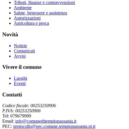
Tributi, finanze e contravvenzioni
Ambiente
Salute, benessere e assistenza
Autorizzazioni
Agricoltura e pesca
Novità
Notizie
Comunicati
Avvisi
Vivere il comune
Luoghi
Eventi
Contatti
Codice fiscale: 00253250906
P.IVA: 00253250906
Tel: 079679999
Email:
info@comuneditempiopausania.it
PEC:
protocollo@pec.comune.tempiopausania.ot.it