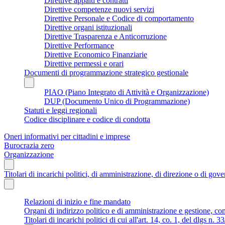
Direttive appalti e contratti
Direttive competenze nuovi servizi
Direttive Personale e Codice di comportamento
Direttive organi istituzionali
Direttive Trasparenza e Anticorruzione
Direttive Performance
Direttive Economico Finanziarie
Direttive permessi e orari
Documenti di programmazione strategico gestionale
PIAO (Piano Integrato di Attività e Organizzazione)
DUP (Documento Unico di Programmazione)
Statuti e leggi regionali
Codice disciplinare e codice di condotta
Oneri informativi per cittadini e imprese
Burocrazia zero
Organizzazione
Titolari di incarichi politici, di amministrazione, di direzione o di gov
Relazioni di inizio e fine mandato
Organi di indirizzo politico e di amministrazione e gestione, co
Titolari di incarichi politici di cui all'art. 14, co. 1, del dlgs n. 