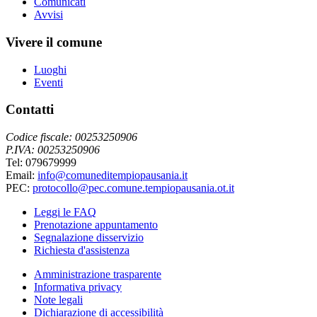
Comunicati
Avvisi
Vivere il comune
Luoghi
Eventi
Contatti
Codice fiscale: 00253250906
P.IVA: 00253250906
Tel: 079679999
Email:
info@comuneditempiopausania.it
PEC:
protocollo@pec.comune.tempiopausania.ot.it
Leggi le FAQ
Prenotazione appuntamento
Segnalazione disservizio
Richiesta d'assistenza
Amministrazione trasparente
Informativa privacy
Note legali
Dichiarazione di accessibilità