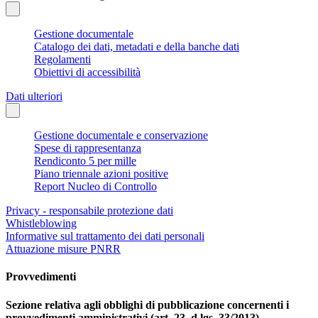
Gestione documentale
Catalogo dei dati, metadati e della banche dati
Regolamenti
Obiettivi di accessibilità
Dati ulteriori
Gestione documentale e conservazione
Spese di rappresentanza
Rendiconto 5 per mille
Piano triennale azioni positive
Report Nucleo di Controllo
Privacy - responsabile protezione dati
Whistleblowing
Informative sul trattamento dei dati personali
Attuazione misure PNRR
Provvedimenti
Sezione relativa agli obblighi di pubblicazione concernenti i
provvedimenti amministrativi (art. 23, d.lgs. 33/2013)