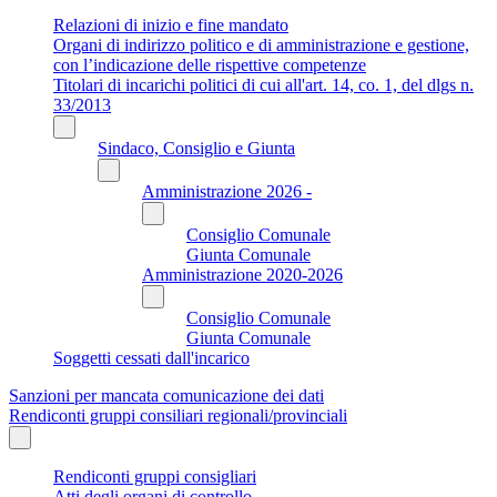
Relazioni di inizio e fine mandato
Organi di indirizzo politico e di amministrazione e gestione,
con l’indicazione delle rispettive competenze
Titolari di incarichi politici di cui all'art. 14, co. 1, del dlgs n.
33/2013
Sindaco, Consiglio e Giunta
Amministrazione 2026 -
Consiglio Comunale
Giunta Comunale
Amministrazione 2020-2026
Consiglio Comunale
Giunta Comunale
Soggetti cessati dall'incarico
Sanzioni per mancata comunicazione dei dati
Rendiconti gruppi consiliari regionali/provinciali
Rendiconti gruppi consigliari
Atti degli organi di controllo