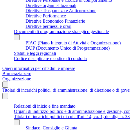
Direttive Personale e Codice di comportamento
Direttive organi istituzionali
Direttive Trasparenza e Anticorruzione
Direttive Performance
Direttive Economico Finanziarie
Direttive permessi e orari
Documenti di programmazione strategico gestionale
PIAO (Piano Integrato di Attività e Organizzazione)
DUP (Documento Unico di Programmazione)
Statuti e leggi regionali
Codice disciplinare e codice di condotta
Oneri informativi per cittadini e imprese
Burocrazia zero
Organizzazione
Titolari di incarichi politici, di amministrazione, di direzione o di gov
Relazioni di inizio e fine mandato
Organi di indirizzo politico e di amministrazione e gestione, co
Titolari di incarichi politici di cui all'art. 14, co. 1, del dlgs n. 
Sindaco, Consiglio e Giunta