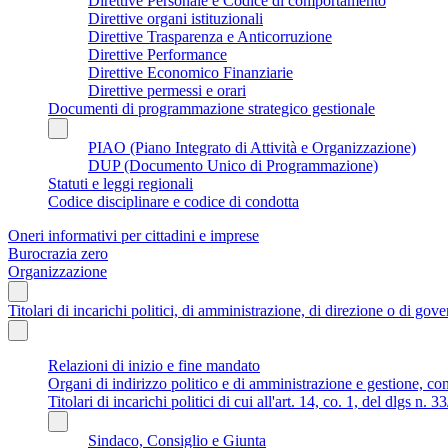
Direttive Personale e Codice di comportamento
Direttive organi istituzionali
Direttive Trasparenza e Anticorruzione
Direttive Performance
Direttive Economico Finanziarie
Direttive permessi e orari
Documenti di programmazione strategico gestionale
PIAO (Piano Integrato di Attività e Organizzazione)
DUP (Documento Unico di Programmazione)
Statuti e leggi regionali
Codice disciplinare e codice di condotta
Oneri informativi per cittadini e imprese
Burocrazia zero
Organizzazione
Titolari di incarichi politici, di amministrazione, di direzione o di gov
Relazioni di inizio e fine mandato
Organi di indirizzo politico e di amministrazione e gestione, co
Titolari di incarichi politici di cui all'art. 14, co. 1, del dlgs n. 
Sindaco, Consiglio e Giunta