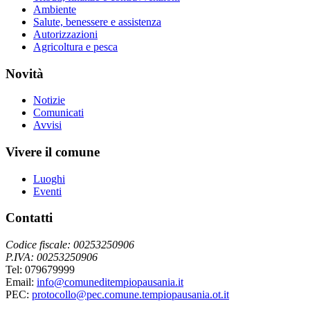
Ambiente
Salute, benessere e assistenza
Autorizzazioni
Agricoltura e pesca
Novità
Notizie
Comunicati
Avvisi
Vivere il comune
Luoghi
Eventi
Contatti
Codice fiscale: 00253250906
P.IVA: 00253250906
Tel: 079679999
Email:
info@comuneditempiopausania.it
PEC:
protocollo@pec.comune.tempiopausania.ot.it