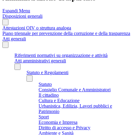
Espandi Menu
Disposizioni generali
Attestazioni OIV o struttura analoga
Piano triennale per prevenzione della corruzione e della trasparenza
Atti generali
Riferimenti normativi su organizzazione e attività
Atti amministrativi generali
Statuto e Regolamenti
Statuto
Consiglio Comunale e Amministratori
Il cittadino
Cultura e Educazione
Urbanistica, Edilizia, Lavori pubblici e
Patrimonio
Sport
Economia e Impresa
Diritto di accesso e Privacy
Ambiente e Sanità