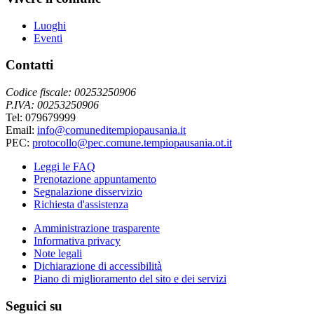
Luoghi
Eventi
Contatti
Codice fiscale: 00253250906
P.IVA: 00253250906
Tel: 079679999
Email:
info@comuneditempiopausania.it
PEC:
protocollo@pec.comune.tempiopausania.ot.it
Leggi le FAQ
Prenotazione appuntamento
Segnalazione disservizio
Richiesta d'assistenza
Amministrazione trasparente
Informativa privacy
Note legali
Dichiarazione di accessibilità
Piano di miglioramento del sito e dei servizi
Seguici su