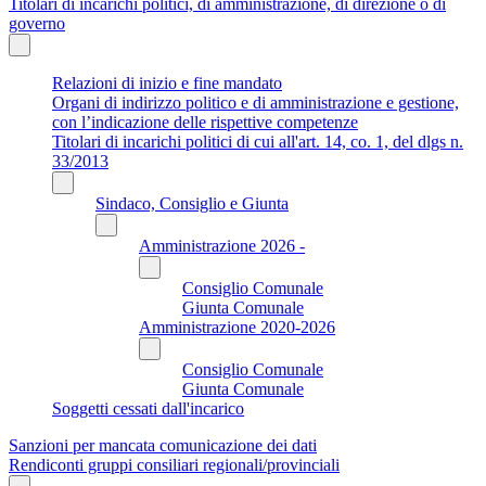
Titolari di incarichi politici, di amministrazione, di direzione o di
governo
Relazioni di inizio e fine mandato
Organi di indirizzo politico e di amministrazione e gestione,
con l’indicazione delle rispettive competenze
Titolari di incarichi politici di cui all'art. 14, co. 1, del dlgs n.
33/2013
Sindaco, Consiglio e Giunta
Amministrazione 2026 -
Consiglio Comunale
Giunta Comunale
Amministrazione 2020-2026
Consiglio Comunale
Giunta Comunale
Soggetti cessati dall'incarico
Sanzioni per mancata comunicazione dei dati
Rendiconti gruppi consiliari regionali/provinciali