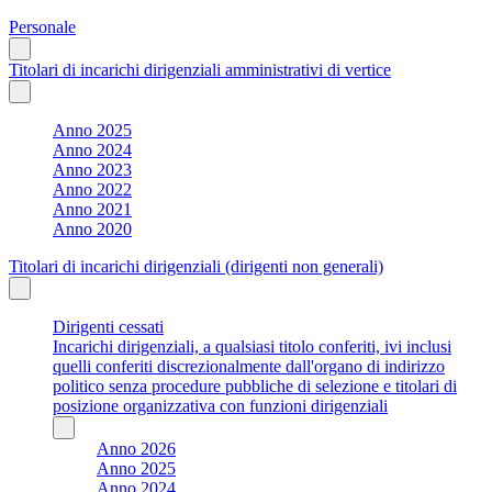
Personale
Titolari di incarichi dirigenziali amministrativi di vertice
Anno 2025
Anno 2024
Anno 2023
Anno 2022
Anno 2021
Anno 2020
Titolari di incarichi dirigenziali (dirigenti non generali)
Dirigenti cessati
Incarichi dirigenziali, a qualsiasi titolo conferiti, ivi inclusi
quelli conferiti discrezionalmente dall'organo di indirizzo
politico senza procedure pubbliche di selezione e titolari di
posizione organizzativa con funzioni dirigenziali
Anno 2026
Anno 2025
Anno 2024