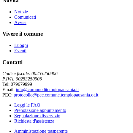
Novità
Notizie
Comunicati
Avvisi
Vivere il comune
Luoghi
Eventi
Contatti
Codice fiscale: 00253250906
P.IVA: 00253250906
Tel: 079679999
Email:
info@comuneditempiopausania.it
PEC:
protocollo@pec.comune.tempiopausania.ot.it
Leggi le FAQ
Prenotazione appuntamento
Segnalazione disservizio
Richiesta d'assistenza
Amministrazione trasparente