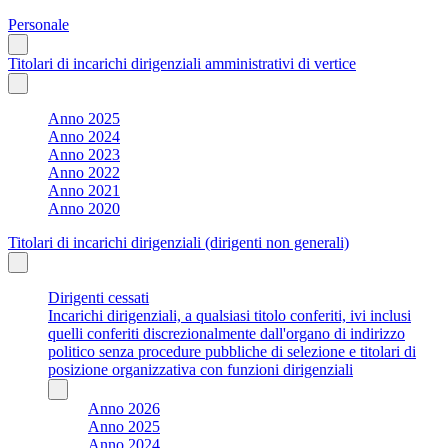
Personale
Titolari di incarichi dirigenziali amministrativi di vertice
Anno 2025
Anno 2024
Anno 2023
Anno 2022
Anno 2021
Anno 2020
Titolari di incarichi dirigenziali (dirigenti non generali)
Dirigenti cessati
Incarichi dirigenziali, a qualsiasi titolo conferiti, ivi inclusi
quelli conferiti discrezionalmente dall'organo di indirizzo
politico senza procedure pubbliche di selezione e titolari di
posizione organizzativa con funzioni dirigenziali
Anno 2026
Anno 2025
Anno 2024