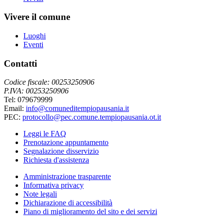
Vivere il comune
Luoghi
Eventi
Contatti
Codice fiscale: 00253250906
P.IVA: 00253250906
Tel: 079679999
Email:
info@comuneditempiopausania.it
PEC:
protocollo@pec.comune.tempiopausania.ot.it
Leggi le FAQ
Prenotazione appuntamento
Segnalazione disservizio
Richiesta d'assistenza
Amministrazione trasparente
Informativa privacy
Note legali
Dichiarazione di accessibilità
Piano di miglioramento del sito e dei servizi