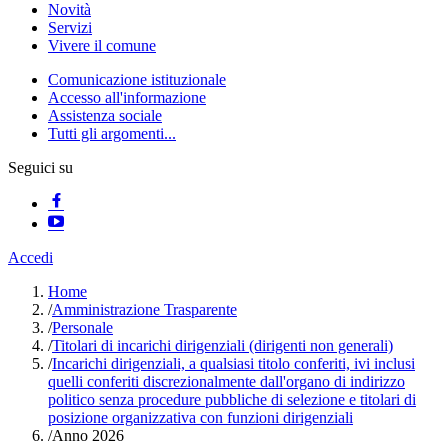
Novità
Servizi
Vivere il comune
Comunicazione istituzionale
Accesso all'informazione
Assistenza sociale
Tutti gli argomenti...
Seguici su
Accedi
Home
/
Amministrazione Trasparente
/
Personale
/
Titolari di incarichi dirigenziali (dirigenti non generali)
/
Incarichi dirigenziali, a qualsiasi titolo conferiti, ivi inclusi
quelli conferiti discrezionalmente dall'organo di indirizzo
politico senza procedure pubbliche di selezione e titolari di
posizione organizzativa con funzioni dirigenziali
/
Anno 2026