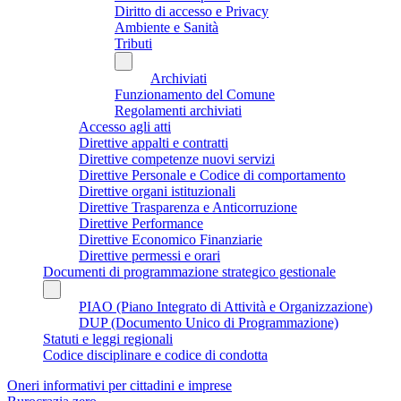
Diritto di accesso e Privacy
Ambiente e Sanità
Tributi
Archiviati
Funzionamento del Comune
Regolamenti archiviati
Accesso agli atti
Direttive appalti e contratti
Direttive competenze nuovi servizi
Direttive Personale e Codice di comportamento
Direttive organi istituzionali
Direttive Trasparenza e Anticorruzione
Direttive Performance
Direttive Economico Finanziarie
Direttive permessi e orari
Documenti di programmazione strategico gestionale
PIAO (Piano Integrato di Attività e Organizzazione)
DUP (Documento Unico di Programmazione)
Statuti e leggi regionali
Codice disciplinare e codice di condotta
Oneri informativi per cittadini e imprese