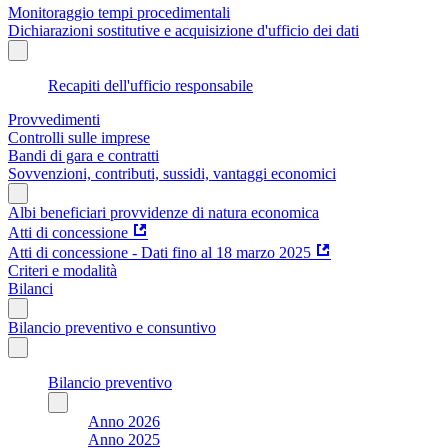
Monitoraggio tempi procedimentali
Dichiarazioni sostitutive e acquisizione d'ufficio dei dati
Recapiti dell'ufficio responsabile
Provvedimenti
Controlli sulle imprese
Bandi di gara e contratti
Sovvenzioni, contributi, sussidi, vantaggi economici
Albi beneficiari provvidenze di natura economica
Atti di concessione
Atti di concessione - Dati fino al 18 marzo 2025
Criteri e modalità
Bilanci
Bilancio preventivo e consuntivo
Bilancio preventivo
Anno 2026
Anno 2025