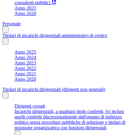
consulenti pubblici
Anno 2021
Anno 2020
Personale
Titolari di incarichi dirigenziali amministrativi di vertice
Anno 2025
Anno 2024
Anno 2023
Anno 2022
Anno 2021
Anno 2020
Titolari di incarichi dirigenziali (dirigenti non generali)
Dirigenti cessati
Incarichi dirigenziali, a qualsiasi titolo conferiti, ivi inclusi
quelli conferiti discrezionalmente dall'organo di indirizzo
politico senza procedure pubbliche di selezione e titolari di
posizione organizzativa con funzioni dirigenziali