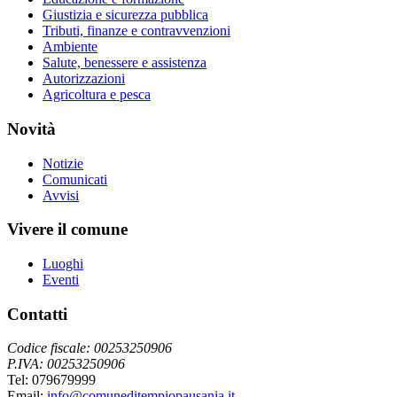
Giustizia e sicurezza pubblica
Tributi, finanze e contravvenzioni
Ambiente
Salute, benessere e assistenza
Autorizzazioni
Agricoltura e pesca
Novità
Notizie
Comunicati
Avvisi
Vivere il comune
Luoghi
Eventi
Contatti
Codice fiscale: 00253250906
P.IVA: 00253250906
Tel: 079679999
Email:
info@comuneditempiopausania.it