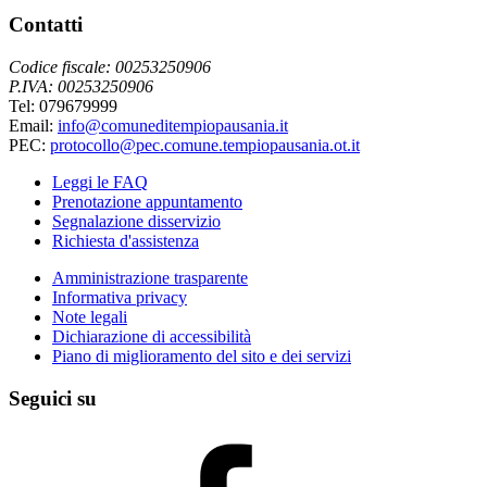
Contatti
Codice fiscale: 00253250906
P.IVA: 00253250906
Tel: 079679999
Email:
info@comuneditempiopausania.it
PEC:
protocollo@pec.comune.tempiopausania.ot.it
Leggi le FAQ
Prenotazione appuntamento
Segnalazione disservizio
Richiesta d'assistenza
Amministrazione trasparente
Informativa privacy
Note legali
Dichiarazione di accessibilità
Piano di miglioramento del sito e dei servizi
Seguici su