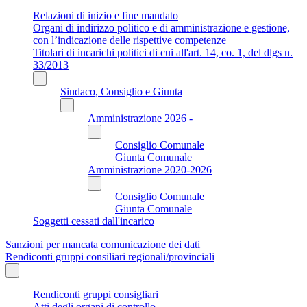
Relazioni di inizio e fine mandato
Organi di indirizzo politico e di amministrazione e gestione,
con l’indicazione delle rispettive competenze
Titolari di incarichi politici di cui all'art. 14, co. 1, del dlgs n.
33/2013
Sindaco, Consiglio e Giunta
Amministrazione 2026 -
Consiglio Comunale
Giunta Comunale
Amministrazione 2020-2026
Consiglio Comunale
Giunta Comunale
Soggetti cessati dall'incarico
Sanzioni per mancata comunicazione dei dati
Rendiconti gruppi consiliari regionali/provinciali
Rendiconti gruppi consigliari
Atti degli organi di controllo