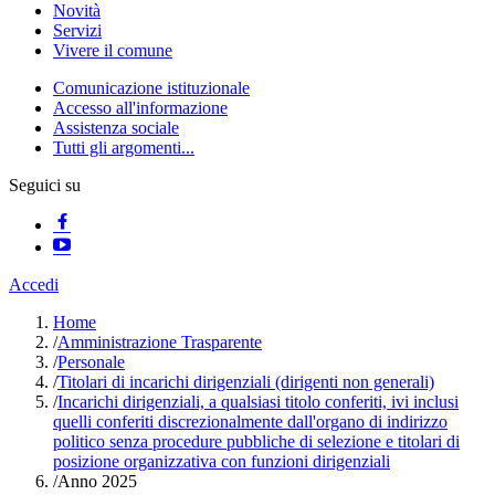
Novità
Servizi
Vivere il comune
Comunicazione istituzionale
Accesso all'informazione
Assistenza sociale
Tutti gli argomenti...
Seguici su
Accedi
Home
/
Amministrazione Trasparente
/
Personale
/
Titolari di incarichi dirigenziali (dirigenti non generali)
/
Incarichi dirigenziali, a qualsiasi titolo conferiti, ivi inclusi
quelli conferiti discrezionalmente dall'organo di indirizzo
politico senza procedure pubbliche di selezione e titolari di
posizione organizzativa con funzioni dirigenziali
/
Anno 2025