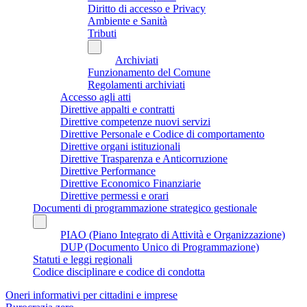
Diritto di accesso e Privacy
Ambiente e Sanità
Tributi
Archiviati
Funzionamento del Comune
Regolamenti archiviati
Accesso agli atti
Direttive appalti e contratti
Direttive competenze nuovi servizi
Direttive Personale e Codice di comportamento
Direttive organi istituzionali
Direttive Trasparenza e Anticorruzione
Direttive Performance
Direttive Economico Finanziarie
Direttive permessi e orari
Documenti di programmazione strategico gestionale
PIAO (Piano Integrato di Attività e Organizzazione)
DUP (Documento Unico di Programmazione)
Statuti e leggi regionali
Codice disciplinare e codice di condotta
Oneri informativi per cittadini e imprese