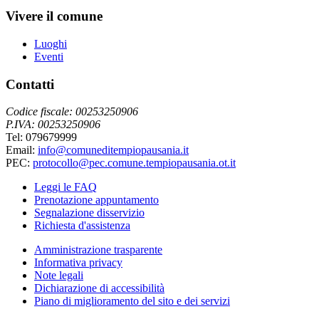
Vivere il comune
Luoghi
Eventi
Contatti
Codice fiscale: 00253250906
P.IVA: 00253250906
Tel: 079679999
Email:
info@comuneditempiopausania.it
PEC:
protocollo@pec.comune.tempiopausania.ot.it
Leggi le FAQ
Prenotazione appuntamento
Segnalazione disservizio
Richiesta d'assistenza
Amministrazione trasparente
Informativa privacy
Note legali
Dichiarazione di accessibilità
Piano di miglioramento del sito e dei servizi