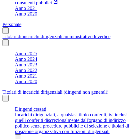
consulenti pubblici
Anno 2021
Anno 2020
Personale
Titolari di incarichi dirigenziali amministrativi di vertice
Anno 2025
Anno 2024
Anno 2023
Anno 2022
Anno 2021
Anno 2020
Titolari di incarichi dirigenziali (dirigenti non generali)
Dirigenti cessati
Incarichi dirigenziali, a qualsiasi titolo conferiti, ivi inclusi
quelli conferiti discrezionalmente dall'organo di indirizzo
politico senza procedure pubbliche di selezione e titolari di
posizione organizzativa con funzioni dirigenziali