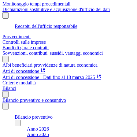
Monitoraggio tempi procedimentali
Dichiarazioni sostitutive e acquisizione d'ufficio dei dati
Recapiti dell'ufficio responsabile
Provvedimenti
Controlli sulle imprese
Bandi di gara e contratti
Sovvenzioni, contributi, sussidi, vantaggi economici
Albi beneficiari provvidenze di natura economica
Atti di concessione
Atti di concessione - Dati fino al 18 marzo 2025
Criteri e modalità
Bilanci
Bilancio preventivo e consuntivo
Bilancio preventivo
Anno 2026
Anno 2025