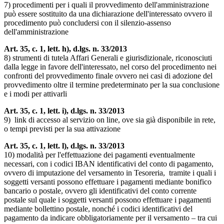
7) procedimenti per i quali il provvedimento dell'amministrazione
può essere sostituito da una dichiarazione dell'interessato ovvero il
procedimento può concludersi con il silenzio-assenso
dell'amministrazione
Art. 35, c. 1, lett. h), d.lgs. n. 33/2013
8) strumenti di tutela Affari Generali e giurisdizionale, riconosciuti
dalla legge in favore dell'interessato, nel corso del procedimento nei
confronti del provvedimento finale ovvero nei casi di adozione del
provvedimento oltre il termine predeterminato per la sua conclusione
e i modi per attivarli
Art. 35, c. 1, lett. i), d.lgs. n. 33/2013
9) link di accesso al servizio on line, ove sia già disponibile in rete,
o tempi previsti per la sua attivazione
Art. 35, c. 1, lett. l), d.lgs. n. 33/2013
10) modalità per l'effettuazione dei pagamenti eventualmente
necessari, con i codici IBAN identificativi del conto di pagamento,
ovvero di imputazione del versamento in Tesoreria, tramite i quali i
soggetti versanti possono effettuare i pagamenti mediante bonifico
bancario o postale, ovvero gli identificativi del conto corrente
postale sul quale i soggetti versanti possono effettuare i pagamenti
mediante bollettino postale, nonché i codici identificativi del
pagamento da indicare obbligatoriamente per il versamento – tra cui