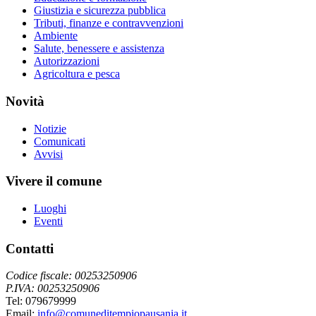
Giustizia e sicurezza pubblica
Tributi, finanze e contravvenzioni
Ambiente
Salute, benessere e assistenza
Autorizzazioni
Agricoltura e pesca
Novità
Notizie
Comunicati
Avvisi
Vivere il comune
Luoghi
Eventi
Contatti
Codice fiscale: 00253250906
P.IVA: 00253250906
Tel: 079679999
Email:
info@comuneditempiopausania.it