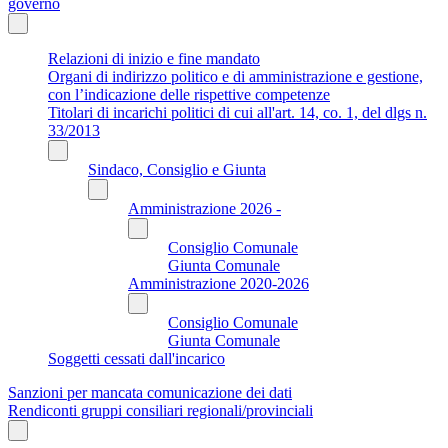
governo
Relazioni di inizio e fine mandato
Organi di indirizzo politico e di amministrazione e gestione,
con l’indicazione delle rispettive competenze
Titolari di incarichi politici di cui all'art. 14, co. 1, del dlgs n.
33/2013
Sindaco, Consiglio e Giunta
Amministrazione 2026 -
Consiglio Comunale
Giunta Comunale
Amministrazione 2020-2026
Consiglio Comunale
Giunta Comunale
Soggetti cessati dall'incarico
Sanzioni per mancata comunicazione dei dati
Rendiconti gruppi consiliari regionali/provinciali