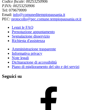
Codice fiscale: 00253250906
P.IVA: 00253250906
Tel: 079679999
Email:
info@comuneditempiopausania.it
PEC:
protocollo@pec.comune.tempiopausania.ot.it
Leggi le FAQ
Prenotazione appuntamento
Segnalazione disservizio
Richiesta d'assistenza
Amministrazione trasparente
Informativa privacy
Note legali
Dichiarazione di accessibilità
Piano di miglioramento del sito e dei servizi
Seguici su