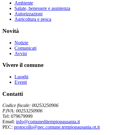
Ambiente
Salute, benessere e assistenza
Autorizzazioni
Agricoltura e pesca
Novità
Notizie
Comunicati
Avvisi
Vivere il comune
Luoghi
Eventi
Contatti
Codice fiscale: 00253250906
P.IVA: 00253250906
Tel: 079679999
Email:
info@comuneditempiopausania.it
PEC:
protocollo@pec.comune.tempiopausania.ot.it