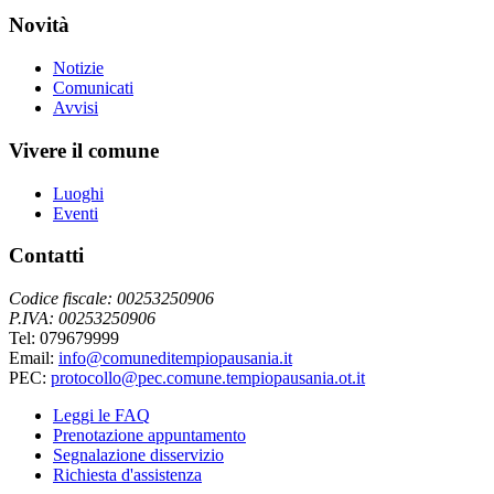
Novità
Notizie
Comunicati
Avvisi
Vivere il comune
Luoghi
Eventi
Contatti
Codice fiscale: 00253250906
P.IVA: 00253250906
Tel: 079679999
Email:
info@comuneditempiopausania.it
PEC:
protocollo@pec.comune.tempiopausania.ot.it
Leggi le FAQ
Prenotazione appuntamento
Segnalazione disservizio
Richiesta d'assistenza