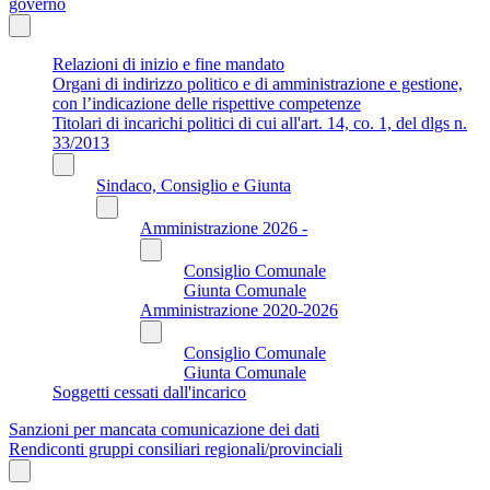
governo
Relazioni di inizio e fine mandato
Organi di indirizzo politico e di amministrazione e gestione,
con l’indicazione delle rispettive competenze
Titolari di incarichi politici di cui all'art. 14, co. 1, del dlgs n.
33/2013
Sindaco, Consiglio e Giunta
Amministrazione 2026 -
Consiglio Comunale
Giunta Comunale
Amministrazione 2020-2026
Consiglio Comunale
Giunta Comunale
Soggetti cessati dall'incarico
Sanzioni per mancata comunicazione dei dati
Rendiconti gruppi consiliari regionali/provinciali