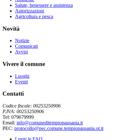
Salute, benessere e assistenza
Autorizzazioni
Agricoltura e pesca
Novità
Notizie
Comunicati
Avvisi
Vivere il comune
Luoghi
Eventi
Contatti
Codice fiscale: 00253250906
P.IVA: 00253250906
Tel: 079679999
Email:
info@comuneditempiopausania.it
PEC:
protocollo@pec.comune.tempiopausania.ot.it
Leggi le FAQ