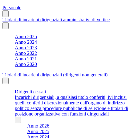
Personale
Titolari di incarichi dirigenziali amministrativi di vertice
Anno 2025
Anno 2024
Anno 2023
Anno 2022
Anno 2021
Anno 2020
Titolari di incarichi dirigenziali (dirigenti non generali)
Dirigenti cessati
Incarichi dirigenziali, a qualsiasi titolo conferiti, ivi inclusi
quelli conferiti discrezionalmente dall'organo di indirizzo
politico senza procedure pubbliche di selezione e titolari di
posizione organizzativa con funzioni dirigenziali
Anno 2026
Anno 2025
Anno 2024