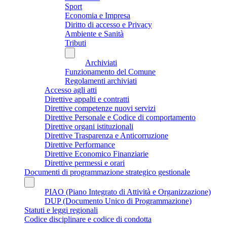
Sport
Economia e Impresa
Diritto di accesso e Privacy
Ambiente e Sanità
Tributi
Archiviati
Funzionamento del Comune
Regolamenti archiviati
Accesso agli atti
Direttive appalti e contratti
Direttive competenze nuovi servizi
Direttive Personale e Codice di comportamento
Direttive organi istituzionali
Direttive Trasparenza e Anticorruzione
Direttive Performance
Direttive Economico Finanziarie
Direttive permessi e orari
Documenti di programmazione strategico gestionale
PIAO (Piano Integrato di Attività e Organizzazione)
DUP (Documento Unico di Programmazione)
Statuti e leggi regionali
Codice disciplinare e codice di condotta