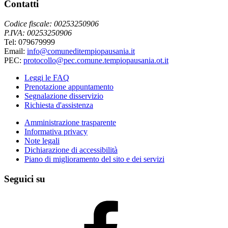
Contatti
Codice fiscale: 00253250906
P.IVA: 00253250906
Tel: 079679999
Email:
info@comuneditempiopausania.it
PEC:
protocollo@pec.comune.tempiopausania.ot.it
Leggi le FAQ
Prenotazione appuntamento
Segnalazione disservizio
Richiesta d'assistenza
Amministrazione trasparente
Informativa privacy
Note legali
Dichiarazione di accessibilità
Piano di miglioramento del sito e dei servizi
Seguici su