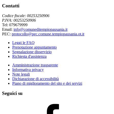
Contatti
Codice fiscale: 00253250906
P.IVA: 00253250906
Tel: 079679999
Email:
info@comuneditempiopausania.it
PEC:
protocollo@pec.comune.tempiopausania.ot.it
Leggi le FAQ
Prenotazione appuntamento
Segnalazione disservizio
Richiesta d'assistenza
Amministrazione trasparente
Informativa privacy
Note legali
Dichiarazione di accessibilità
Piano di miglioramento del sito e dei servizi
Seguici su