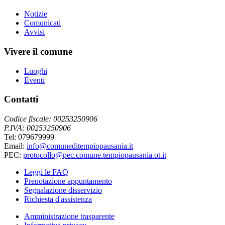
Notizie
Comunicati
Avvisi
Vivere il comune
Luoghi
Eventi
Contatti
Codice fiscale: 00253250906
P.IVA: 00253250906
Tel: 079679999
Email:
info@comuneditempiopausania.it
PEC:
protocollo@pec.comune.tempiopausania.ot.it
Leggi le FAQ
Prenotazione appuntamento
Segnalazione disservizio
Richiesta d'assistenza
Amministrazione trasparente