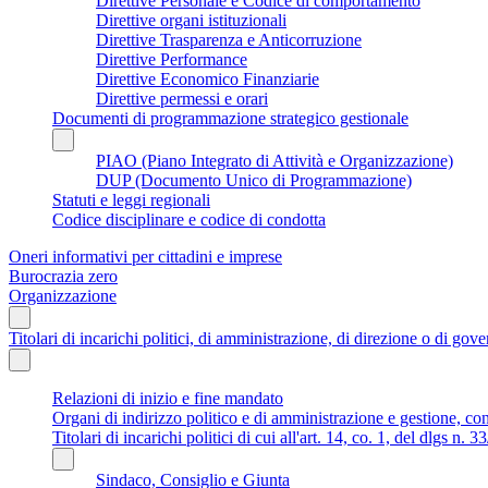
Direttive Personale e Codice di comportamento
Direttive organi istituzionali
Direttive Trasparenza e Anticorruzione
Direttive Performance
Direttive Economico Finanziarie
Direttive permessi e orari
Documenti di programmazione strategico gestionale
PIAO (Piano Integrato di Attività e Organizzazione)
DUP (Documento Unico di Programmazione)
Statuti e leggi regionali
Codice disciplinare e codice di condotta
Oneri informativi per cittadini e imprese
Burocrazia zero
Organizzazione
Titolari di incarichi politici, di amministrazione, di direzione o di gov
Relazioni di inizio e fine mandato
Organi di indirizzo politico e di amministrazione e gestione, co
Titolari di incarichi politici di cui all'art. 14, co. 1, del dlgs n. 
Sindaco, Consiglio e Giunta