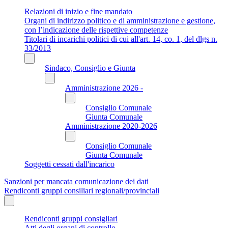
Relazioni di inizio e fine mandato
Organi di indirizzo politico e di amministrazione e gestione,
con l’indicazione delle rispettive competenze
Titolari di incarichi politici di cui all'art. 14, co. 1, del dlgs n.
33/2013
Sindaco, Consiglio e Giunta
Amministrazione 2026 -
Consiglio Comunale
Giunta Comunale
Amministrazione 2020-2026
Consiglio Comunale
Giunta Comunale
Soggetti cessati dall'incarico
Sanzioni per mancata comunicazione dei dati
Rendiconti gruppi consiliari regionali/provinciali
Rendiconti gruppi consigliari
Atti degli organi di controllo