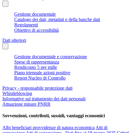
Gestione documentale
Catalogo dei dati, metadati e della banche dati
Regolamenti
Obiettivi di accessibilità
Dati ulteriori
Gestione documentale e conservazione
Spese di rappresentanza
Rendiconto 5 per mille
Piano triennale azioni positive
Report Nucleo di Controllo
Privacy - responsabile protezione dati
Whistleblowing
Informative sul trattamento dei dati personali
Attuazione misure PNRR
Sovvenzioni, contributi, sussidi, vantaggi economici
Albi beneficiari provvidenze di natura economica
Atti di
concessione
Atti di concessione - Dati fino al 18 marzo 2025
Criteri