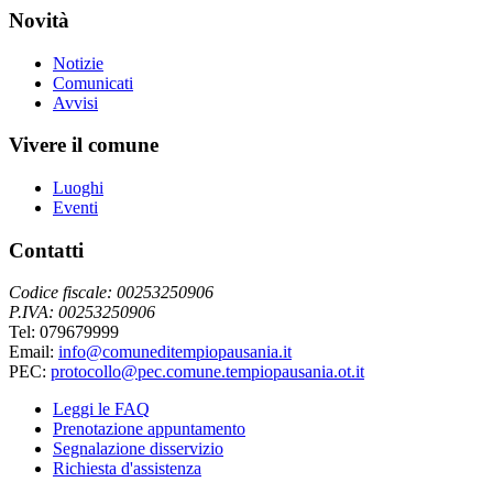
Novità
Notizie
Comunicati
Avvisi
Vivere il comune
Luoghi
Eventi
Contatti
Codice fiscale: 00253250906
P.IVA: 00253250906
Tel: 079679999
Email:
info@comuneditempiopausania.it
PEC:
protocollo@pec.comune.tempiopausania.ot.it
Leggi le FAQ
Prenotazione appuntamento
Segnalazione disservizio
Richiesta d'assistenza