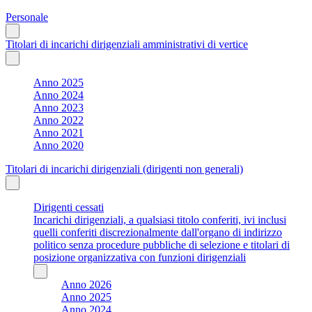
Personale
Titolari di incarichi dirigenziali amministrativi di vertice
Anno 2025
Anno 2024
Anno 2023
Anno 2022
Anno 2021
Anno 2020
Titolari di incarichi dirigenziali (dirigenti non generali)
Dirigenti cessati
Incarichi dirigenziali, a qualsiasi titolo conferiti, ivi inclusi
quelli conferiti discrezionalmente dall'organo di indirizzo
politico senza procedure pubbliche di selezione e titolari di
posizione organizzativa con funzioni dirigenziali
Anno 2026
Anno 2025
Anno 2024