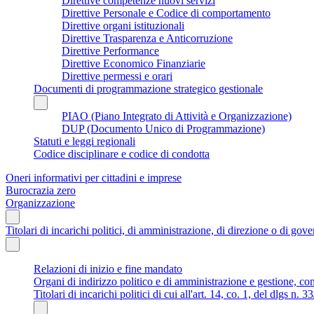
Direttive competenze nuovi servizi
Direttive Personale e Codice di comportamento
Direttive organi istituzionali
Direttive Trasparenza e Anticorruzione
Direttive Performance
Direttive Economico Finanziarie
Direttive permessi e orari
Documenti di programmazione strategico gestionale
PIAO (Piano Integrato di Attività e Organizzazione)
DUP (Documento Unico di Programmazione)
Statuti e leggi regionali
Codice disciplinare e codice di condotta
Oneri informativi per cittadini e imprese
Burocrazia zero
Organizzazione
Titolari di incarichi politici, di amministrazione, di direzione o di gov
Relazioni di inizio e fine mandato
Organi di indirizzo politico e di amministrazione e gestione, co
Titolari di incarichi politici di cui all'art. 14, co. 1, del dlgs n. 