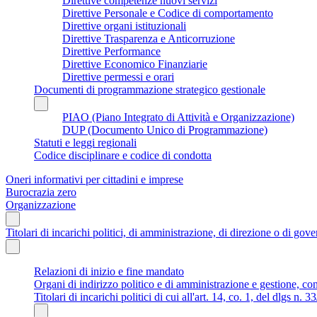
Direttive competenze nuovi servizi
Direttive Personale e Codice di comportamento
Direttive organi istituzionali
Direttive Trasparenza e Anticorruzione
Direttive Performance
Direttive Economico Finanziarie
Direttive permessi e orari
Documenti di programmazione strategico gestionale
PIAO (Piano Integrato di Attività e Organizzazione)
DUP (Documento Unico di Programmazione)
Statuti e leggi regionali
Codice disciplinare e codice di condotta
Oneri informativi per cittadini e imprese
Burocrazia zero
Organizzazione
Titolari di incarichi politici, di amministrazione, di direzione o di gov
Relazioni di inizio e fine mandato
Organi di indirizzo politico e di amministrazione e gestione, co
Titolari di incarichi politici di cui all'art. 14, co. 1, del dlgs n. 