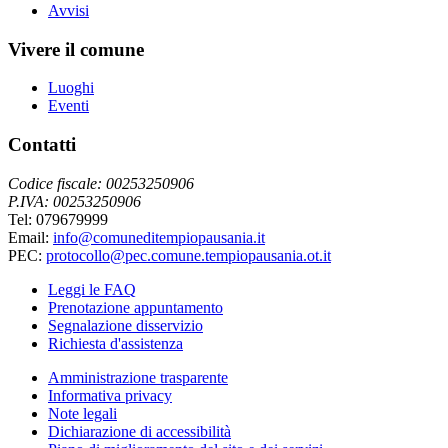
Avvisi
Vivere il comune
Luoghi
Eventi
Contatti
Codice fiscale: 00253250906
P.IVA: 00253250906
Tel: 079679999
Email:
info@comuneditempiopausania.it
PEC:
protocollo@pec.comune.tempiopausania.ot.it
Leggi le FAQ
Prenotazione appuntamento
Segnalazione disservizio
Richiesta d'assistenza
Amministrazione trasparente
Informativa privacy
Note legali
Dichiarazione di accessibilità