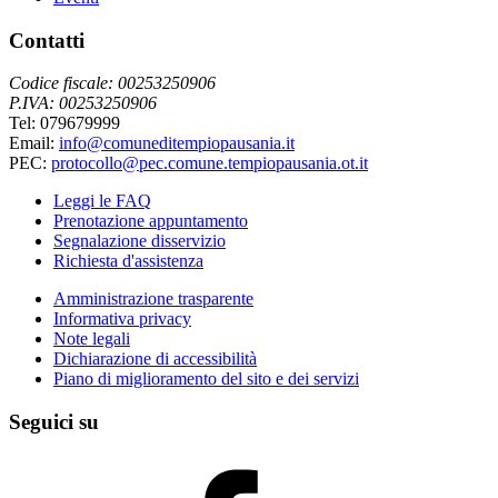
Contatti
Codice fiscale: 00253250906
P.IVA: 00253250906
Tel: 079679999
Email:
info@comuneditempiopausania.it
PEC:
protocollo@pec.comune.tempiopausania.ot.it
Leggi le FAQ
Prenotazione appuntamento
Segnalazione disservizio
Richiesta d'assistenza
Amministrazione trasparente
Informativa privacy
Note legali
Dichiarazione di accessibilità
Piano di miglioramento del sito e dei servizi
Seguici su