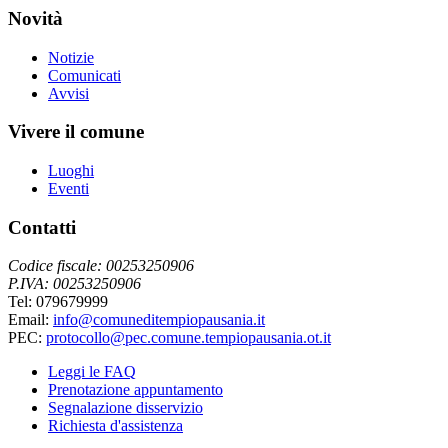
Novità
Notizie
Comunicati
Avvisi
Vivere il comune
Luoghi
Eventi
Contatti
Codice fiscale: 00253250906
P.IVA: 00253250906
Tel: 079679999
Email:
info@comuneditempiopausania.it
PEC:
protocollo@pec.comune.tempiopausania.ot.it
Leggi le FAQ
Prenotazione appuntamento
Segnalazione disservizio
Richiesta d'assistenza