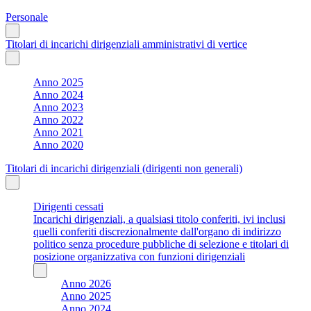
Personale
Titolari di incarichi dirigenziali amministrativi di vertice
Anno 2025
Anno 2024
Anno 2023
Anno 2022
Anno 2021
Anno 2020
Titolari di incarichi dirigenziali (dirigenti non generali)
Dirigenti cessati
Incarichi dirigenziali, a qualsiasi titolo conferiti, ivi inclusi
quelli conferiti discrezionalmente dall'organo di indirizzo
politico senza procedure pubbliche di selezione e titolari di
posizione organizzativa con funzioni dirigenziali
Anno 2026
Anno 2025
Anno 2024