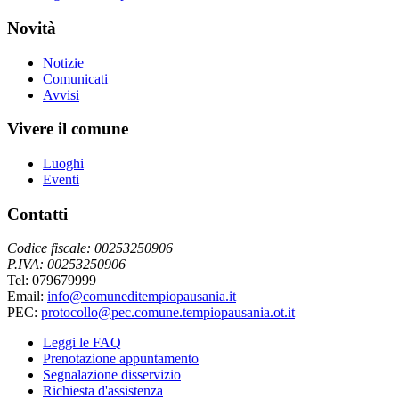
Novità
Notizie
Comunicati
Avvisi
Vivere il comune
Luoghi
Eventi
Contatti
Codice fiscale: 00253250906
P.IVA: 00253250906
Tel: 079679999
Email:
info@comuneditempiopausania.it
PEC:
protocollo@pec.comune.tempiopausania.ot.it
Leggi le FAQ
Prenotazione appuntamento
Segnalazione disservizio
Richiesta d'assistenza