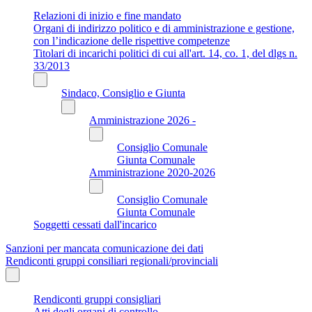
Relazioni di inizio e fine mandato
Organi di indirizzo politico e di amministrazione e gestione,
con l’indicazione delle rispettive competenze
Titolari di incarichi politici di cui all'art. 14, co. 1, del dlgs n.
33/2013
Sindaco, Consiglio e Giunta
Amministrazione 2026 -
Consiglio Comunale
Giunta Comunale
Amministrazione 2020-2026
Consiglio Comunale
Giunta Comunale
Soggetti cessati dall'incarico
Sanzioni per mancata comunicazione dei dati
Rendiconti gruppi consiliari regionali/provinciali
Rendiconti gruppi consigliari
Atti degli organi di controllo