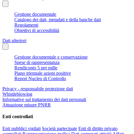
Gestione documentale
Catalogo dei dati, metadati e della banche dati
Regolamenti
Obiettivi di accessibilità
Dati ulteriori
Gestione documentale e conservazione
Spese di rappresentanza
Rendiconto 5 per mille
Piano triennale azioni positive
Report Nucleo di Controllo
Privacy - responsabile protezione dati
Whistleblowing
Informative sul trattamento dei dati personali
Attuazione misure PNRR
Enti controllati
Enti pubblici vigilati
Società partecipate
Enti di diritto privato
controllati
Rappresentazione grafica
Dati aggregati attività Affari