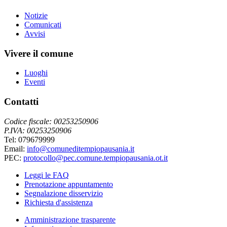
Notizie
Comunicati
Avvisi
Vivere il comune
Luoghi
Eventi
Contatti
Codice fiscale: 00253250906
P.IVA: 00253250906
Tel: 079679999
Email:
info@comuneditempiopausania.it
PEC:
protocollo@pec.comune.tempiopausania.ot.it
Leggi le FAQ
Prenotazione appuntamento
Segnalazione disservizio
Richiesta d'assistenza
Amministrazione trasparente