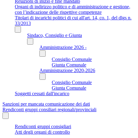
Relazioni di inizio e fine mandato
Organi di indirizzo politico e di amministrazione e gestione,
con l’indicazione delle rispettive competenze
Titolari di incarichi politici di cui all'art. 14, co. 1, del dlgs n.
33/2013
Sindaco, Consiglio e Giunta
Amministrazione 2026 -
Consiglio Comunale
Giunta Comunale
Amministrazione 2020-2026
Consiglio Comunale
Giunta Comunale
Soggetti cessati dall'incarico
Sanzioni per mancata comunicazione dei dati
Rendiconti gruppi consiliari regionali/provinciali
Rendiconti gruppi consigliari
Atti degli organi di controllo