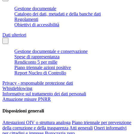
Gestione documentale
Catalogo dei dati, metadati e della banche dati
Regolamenti
Obiettivi di accessibilità
Dati ulteriori
Gestione documentale e conservazione
Spese di rappresentanza
Rendiconto 5 per mille
Piano triennale azioni positive
Report Nucleo di Controllo
Privacy - responsabile protezione dati
Whistleblowing
Informative sul trattamento dei dati personali
Attuazione misure PNRR
Disposizioni generali
Attestazioni OIV o struttura analoga
Piano triennale per prevenzione
della corruzione e della trasparenza
Atti generali
Oneri informativi
per cittadini e imprese
Burocrazia zero