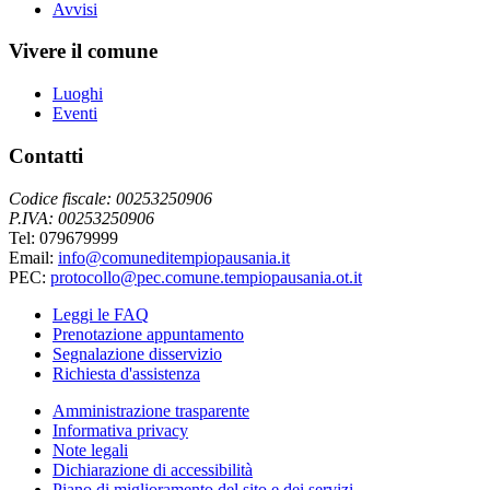
Avvisi
Vivere il comune
Luoghi
Eventi
Contatti
Codice fiscale: 00253250906
P.IVA: 00253250906
Tel: 079679999
Email:
info@comuneditempiopausania.it
PEC:
protocollo@pec.comune.tempiopausania.ot.it
Leggi le FAQ
Prenotazione appuntamento
Segnalazione disservizio
Richiesta d'assistenza
Amministrazione trasparente
Informativa privacy
Note legali
Dichiarazione di accessibilità
Piano di miglioramento del sito e dei servizi