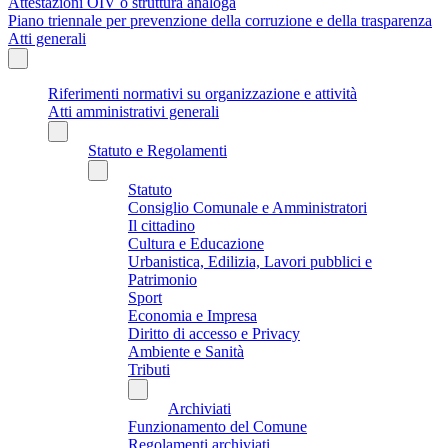
Attestazioni OIV o struttura analoga
Piano triennale per prevenzione della corruzione e della trasparenza
Atti generali
Riferimenti normativi su organizzazione e attività
Atti amministrativi generali
Statuto e Regolamenti
Statuto
Consiglio Comunale e Amministratori
Il cittadino
Cultura e Educazione
Urbanistica, Edilizia, Lavori pubblici e
Patrimonio
Sport
Economia e Impresa
Diritto di accesso e Privacy
Ambiente e Sanità
Tributi
Archiviati
Funzionamento del Comune
Regolamenti archiviati