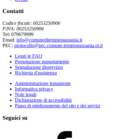
Contatti
Codice fiscale: 00253250906
P.IVA: 00253250906
Tel: 079679999
Email:
info@comuneditempiopausania.it
PEC:
protocollo@pec.comune.tempiopausania.ot.it
Leggi le FAQ
Prenotazione appuntamento
Segnalazione disservizio
Richiesta d'assistenza
Amministrazione trasparente
Informativa privacy
Note legali
Dichiarazione di accessibilità
Piano di miglioramento del sito e dei servizi
Seguici su