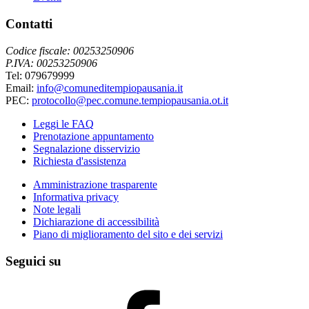
Contatti
Codice fiscale: 00253250906
P.IVA: 00253250906
Tel: 079679999
Email:
info@comuneditempiopausania.it
PEC:
protocollo@pec.comune.tempiopausania.ot.it
Leggi le FAQ
Prenotazione appuntamento
Segnalazione disservizio
Richiesta d'assistenza
Amministrazione trasparente
Informativa privacy
Note legali
Dichiarazione di accessibilità
Piano di miglioramento del sito e dei servizi
Seguici su