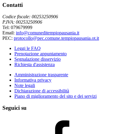
Contatti
Codice fiscale: 00253250906
P.IVA: 00253250906
Tel: 079679999
Email:
info@comuneditempiopausania.it
PEC:
protocollo@pec.comune.tempiopausania.ot.it
Leggi le FAQ
Prenotazione appuntamento
Segnalazione disservizio
Richiesta d'assistenza
Amministrazione trasparente
Informativa privacy
Note legali
Dichiarazione di accessibilità
Piano di miglioramento del sito e dei servizi
Seguici su