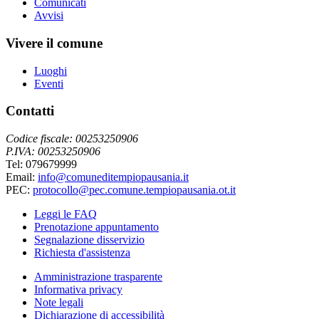
Comunicati
Avvisi
Vivere il comune
Luoghi
Eventi
Contatti
Codice fiscale: 00253250906
P.IVA: 00253250906
Tel: 079679999
Email:
info@comuneditempiopausania.it
PEC:
protocollo@pec.comune.tempiopausania.ot.it
Leggi le FAQ
Prenotazione appuntamento
Segnalazione disservizio
Richiesta d'assistenza
Amministrazione trasparente
Informativa privacy
Note legali
Dichiarazione di accessibilità