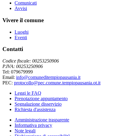
Comunicati
Avvisi
Vivere il comune
Luoghi
Eventi
Contatti
Codice fiscale: 00253250906
P.IVA: 00253250906
Tel: 079679999
Email:
info@comuneditempiopausania.it
PEC:
protocollo@pec.comune.tempiopausania.ot.it
Leggi le FAQ
Prenotazione appuntamento
Segnalazione disservizio
Richiesta d'assistenza
Amministrazione trasparente
Informativa privacy
Note legali