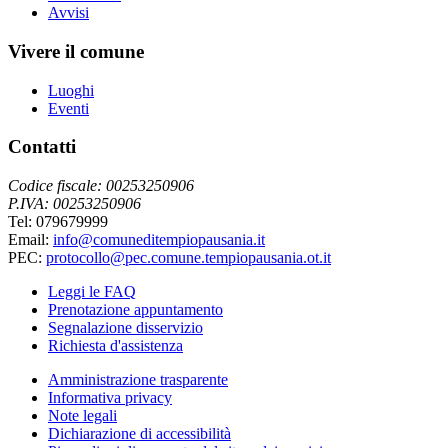
Avvisi
Vivere il comune
Luoghi
Eventi
Contatti
Codice fiscale: 00253250906
P.IVA: 00253250906
Tel: 079679999
Email:
info@comuneditempiopausania.it
PEC:
protocollo@pec.comune.tempiopausania.ot.it
Leggi le FAQ
Prenotazione appuntamento
Segnalazione disservizio
Richiesta d'assistenza
Amministrazione trasparente
Informativa privacy
Note legali
Dichiarazione di accessibilità