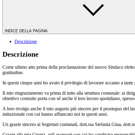
INDICE DELLA PAGINA
Descrizione
Descrizione
Come ultimo atto prima della proclamazione del nuovo Sindaco eletto
gratitudine.
In questi cinque anni ho avuto il privilegio di lavorare accanto a tan
Il mio ringraziamento va prima di tutto alla struttura comunale: ai dirig
obiettivo costruito porta con sé anche il loro lavoro quotidiano, spesso
A loro rivolgo anche il mio augurio più sincero per il prosieguo del l
istituzionale con cui hanno affiancato noi in questi anni.
Un grazie sincero ai Segretari comunali, dott.ssa Stefania Giua, dott.ss
Grazie alla mia Giunta, agli assessori con cui ho condiviso responsabili