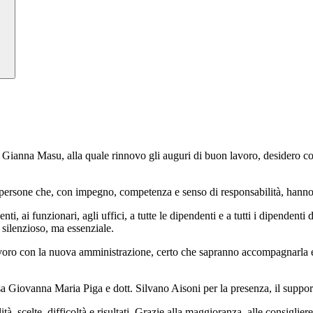
 Gianna Masu, alla quale rinnovo gli auguri di buon lavoro, desidero
te persone che, con impegno, competenza e senso di responsabilità, hanno
enti, ai funzionari, agli uffici, a tutte le dipendenti e a tutti i dipende
 silenzioso, ma essenziale.
avoro con la nuova amministrazione, certo che sapranno accompagnarla e 
a Giovanna Maria Piga e dott. Silvano Aisoni per la presenza, il supporto
tà, scelte, difficoltà e risultati. Grazie alla maggioranza, alle consigli