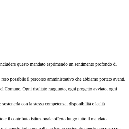
 concludere questo mandato esprimendo un sentimento profondo di
 reso possibile il percorso amministrativo che abbiamo portato avanti.
nti del Comune. Ogni risultato raggiunto, ogni progetto avviato, ogni
sostenerla con la stessa competenza, disponibilità e lealtà
 e il contributo istituzionale offerto lungo tutto il mandato.
ere e ai consiglieri comunali che hanno sostenuto questo percorso con