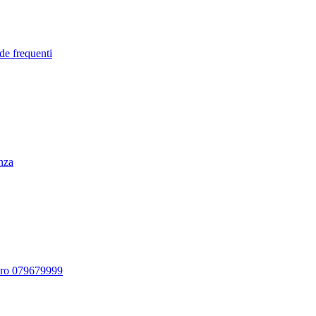
de frequenti
enza
ero 079679999