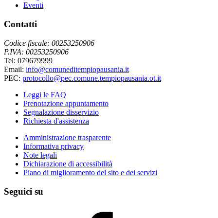
Eventi
Contatti
Codice fiscale: 00253250906
P.IVA: 00253250906
Tel: 079679999
Email:
info@comuneditempiopausania.it
PEC:
protocollo@pec.comune.tempiopausania.ot.it
Leggi le FAQ
Prenotazione appuntamento
Segnalazione disservizio
Richiesta d'assistenza
Amministrazione trasparente
Informativa privacy
Note legali
Dichiarazione di accessibilità
Piano di miglioramento del sito e dei servizi
Seguici su